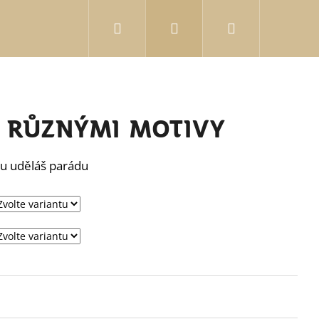
Hledat
Přihlášení
Nákupní
košík
 různými motivy
ou uděláš parádu