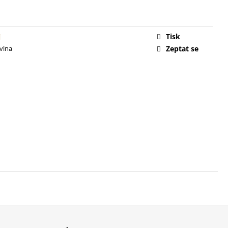
Tisk
í
vlna
Zeptat se