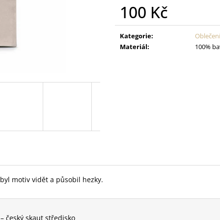
100 Kč
Měrná
cena:
Kategorie
:
Oblečen
Materiál
:
100% ba
yl motiv vidět a působil hezky.
– český skaut středisko