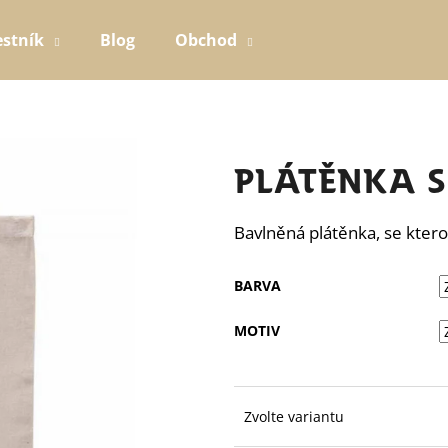
estník
Blog
Obchod
Co potřebujete najít?
Plátěnka s
HLEDAT
Bavlněná plátěnka, se kter
BARVA
MOTIV
Zvolte variantu