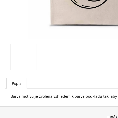
Popis
Barva motivu je zvolena vzhledem k barvě podkladu tak, aby b
Z
á
Junák 