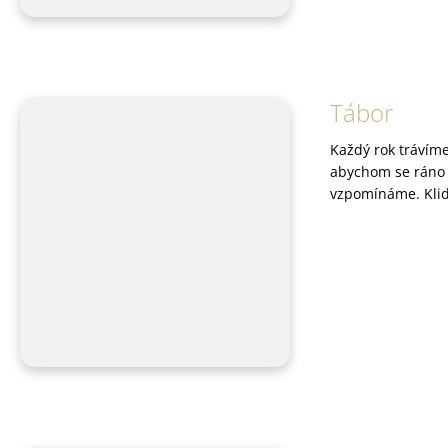
Tábor
Každý rok trávíme
abychom se ráno p
vzpomínáme. Klid,