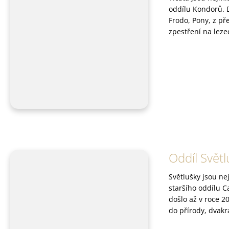
oddílu Kondorů. D
Frodo, Pony, z p
zpestření na leze
Oddíl Světl
Světlušky jsou ne
staršího oddílu C
došlo až v roce 
do přírody, dvakr