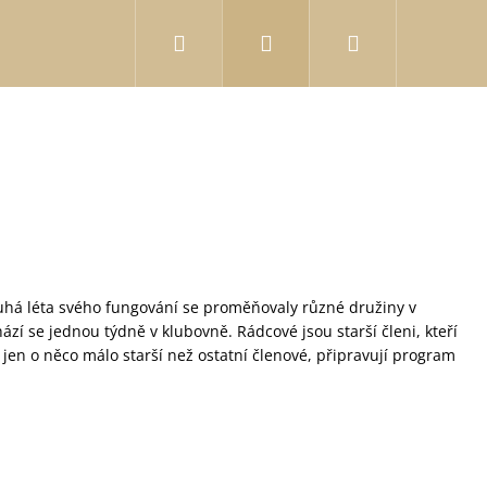
Hledat
Přihlášení
Nákupní
košík
louhá léta svého fungování se proměňovaly různé družiny v
ází se jednou týdně v klubovně. Rádcové jsou starší členi, kteří
 jen o něco málo starší než ostatní členové, připravují program