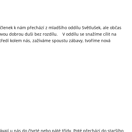
na členek k nám přechází z mladšího oddílu Světlušek, ale občas
ovou dobrou duši bez rozdílu. V oddílu se snažíme cílit na
středí kolem nás, zažíváme spoustu zábavy, tvoříme nová
ávají u nás do čtvrté nebo páté třídy. Poté přechází do staršího