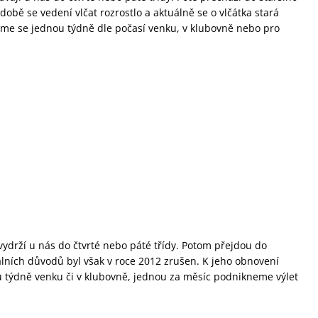
době se vedení vlčat rozrostlo a aktuálně se o vlčátka stará
íme se jednou týdně dle počasí venku, v klubovně nebo pro
 vydrží u nás do čtvrté nebo páté třídy. Potom přejdou do
álních důvodů byl však v roce 2012 zrušen. K jeho obnovení
 týdně venku či v klubovně, jednou za měsíc podnikneme výlet