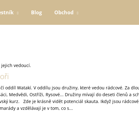
estník
Blog
Obchod
Co potřebujete najít?
HLEDAT
 jejich vedoucí.
oři
ičí oddíl Watakí. V oddílu jsou družiny, které vedou rádcové. Za d
áci, Medvědi, Ostříži, Rysové... Družiny mívají do deseti členů a sch
vský kurz. Zde je krásně vidět potenciál skauta. Ikdyž jsou rádcové
arády a vzdělávají je v tom, co s...