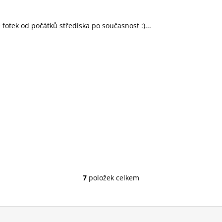
 fotek od počátků střediska po současnost :)...
7
položek celkem
O
v
l
á