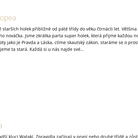
iopea
l starších holek přibližně od páté třídy do věku čtrnácti let. Větši
o nováčka. Jsme zkrátka parta super holek, která přijme každou n
oty jako je Pravda a Láska, ctíme skautský zákon, staráme se o pro
jeme ta stará. Každá si u nás najde své...
a
adší kluci Watakí. Zpravidla začínají v první nebo druhé třídě a zůst