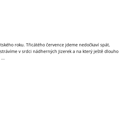
utského roku. Třicátého července jdeme nedočkaví spát,
strávíme v srdci nádherných Jizerek a na který ještě dlouho
...