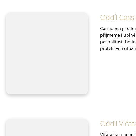
n
k
ů
Oddíl Cass
Cassiopea je oddí
přijmeme i úplnéh
pospolitost, hodn
přátelství a utužu
Oddíl Vlčat
Vlčata jsou nejml