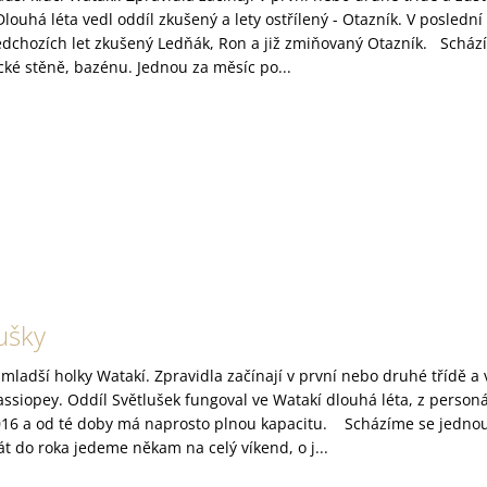
louhá léta vedl oddíl zkušený a lety ostřílený - Otazník. V poslední 
ředchozích let zkušený Ledňák, Ron a již zmiňovaný Otazník. Scház
cké stěně, bazénu. Jednou za měsíc po...
ušky
jmladší holky Watakí. Zpravidla začínají v první nebo druhé třídě a
assiopey. Oddíl Světlušek fungoval ve Watakí dlouhá léta, z person
2016 a od té doby má naprosto plnou kapacitu. Scházíme se jednou
át do roka jedeme někam na celý víkend, o j...