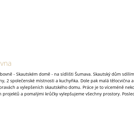
ovna
bovně - Skautském domě - na sídlišti Šumava. Skautský dům sdílím
ny, 2 společenské místnosti a kuchyňka. Dole pak malá tělocvična 
opravách a vylepšeních skautského domu. Práce je to víceméně nek
 projektů a pomalými krůčky vylepšujeme všechny prostory. Posled