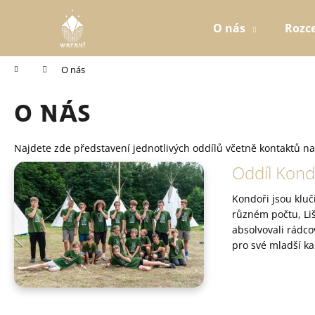
K
Přejít
na
o
O nás
Rozc
Zpět
Zpět
obsah
š
do
do
í
obchodu
obchodu
Domů
O nás
k
O nás
Najdete zde představení jednotlivých oddílů včetně kontaktů na
V
Oddíl Kond
ý
Kondoři jsou kluč
p
různém počtu, Liš
i
absolvovali rádco
s
pro své mladší kam
č
l
á