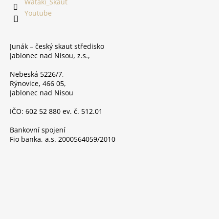
í
Wataki_Skaut
Youtube
Junák – český skaut středisko
Jablonec nad Nisou, z.s.,
Nebeská 5226/7,
Rýnovice, 466 05,
Jablonec nad Nisou
IČO: 602 52 880 ev. č. 512.01
Bankovní spojení
Fio banka, a.s. 2000564059/2010