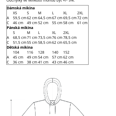
Odchylky ve velikosti mohou být +/- 5%.
Dámská mikina
XS
S
M
L
XL
2XL
A
59,5 cm
62 cm
64,5 cm
67 cm
69,5 cm
72 cm
C
46 cm
49 cm
52 cm
55 cm
58 cm
61 cm
Pánská mikina
S
M
L
XL
2XL
A
68,5 cm
71 cm
73,5 cm
76 cm
78,5 cm
C
51,5 cm
55 cm
58,5 cm
62 cm
65,5 cm
Dětská mikina
104
116
128
140
152
A
45 cm
49 cm
54 cm
57 cm
62 cm
C
36 cm
38 cm
41 cm
43 cm
46 cm