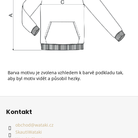
Barva motivu je zvolena vzhledem k barvě podkladu tak,
aby byl motiv vidět a působil hezky.
Z
á
Kontakt
p
a
obchod
@
wataki.cz
t
SkautiWataki