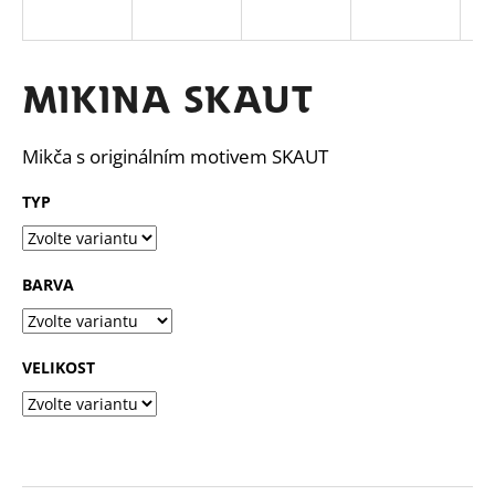
a
j
í
Mikina SKAUT
t
?
Mikča s originálním motivem SKAUT
TYP
HLEDAT
BARVA
VELIKOST